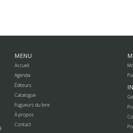
MENU
M
Accueil
Mo
Agenda
Pa
Éditeurs
I
Catalogue
Ge
Fugueurs du livre
Po
À propos
Co
Contact
Po
i