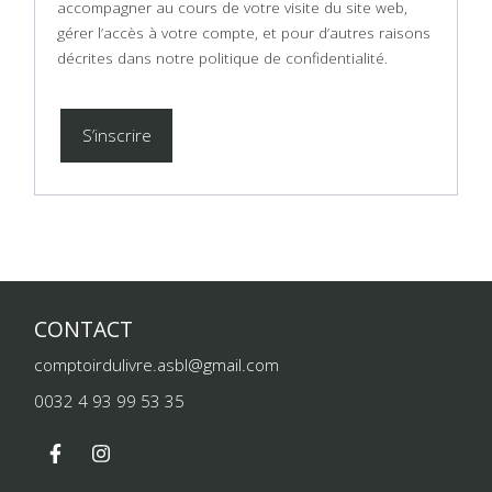
accompagner au cours de votre visite du site web,
gérer l’accès à votre compte, et pour d’autres raisons
décrites dans notre
politique de confidentialité
.
S’inscrire
Alternative:
CONTACT
comptoirdulivre.asbl@gmail.com
0032 4 93 99 53 35