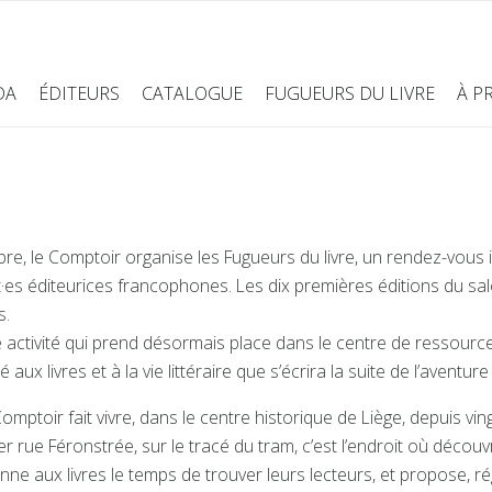
DA
ÉDITEURS
CATALOGUE
FUGUEURS DU LIVRE
À P
, le Comptoir organise les Fugueurs du livre, un rendez-vous i
tit·es éditeurices francophones. Les dix premières éditions du sa
s.
ctivité qui prend désormais place dans le centre de ressources 
é aux livres et à la vie littéraire que s’écrira la suite de l’aventu
mptoir fait vivre, dans le centre historique de Liège, depuis ving
nier rue Féronstrée, sur le tracé du tram, c’est l’endroit où déc
onne aux livres le temps de trouver leurs lecteurs, et propose, r