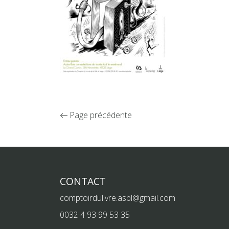
Page précédente
CONTACT
comptoirdulivre.asbl@gmail.com
0032 4 93 99 53 35