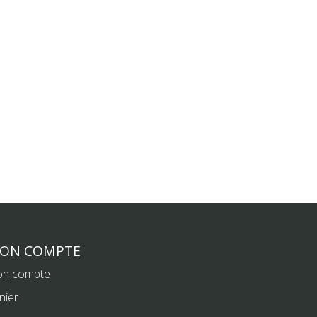
ON COMPTE
n compte
nier