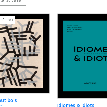
ter au panier
 of stock
out bois
Idiomes & idiots
if