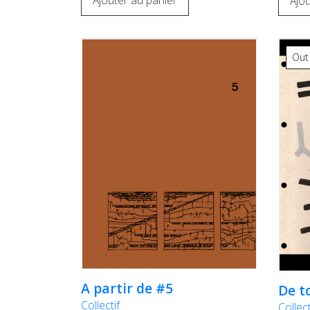
Ajouter au panier
Ajou
Out
A partir de #5
De t
Collectif
Collect