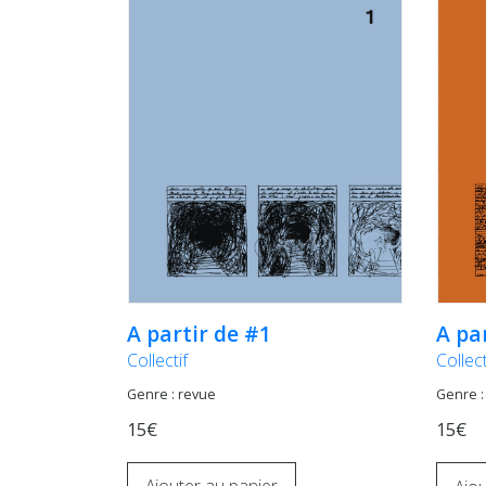
A partir de #1
A pa
Collectif
Collect
Genre : revue
Genre :
15€
15€