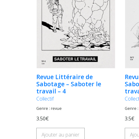
Revue Littéraire de
Revu
Sabotage – Saboter le
Sabo
travail – 4
trava
Collectif
Collect
Genre : revue
Genre :
3.50€
3.5€
Ajouter au panier
Ajou