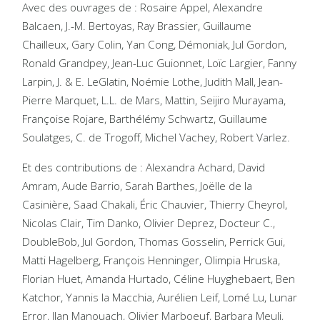
Avec des ouvrages de : Rosaire Appel, Alexandre
Balcaen, J.-M. Bertoyas, Ray Brassier, Guillaume
Chailleux, Gary Colin, Yan Cong, Démoniak, Jul Gordon,
Ronald Grandpey, Jean-Luc Guionnet, Loïc Largier, Fanny
Larpin, J. & E. LeGlatin, Noémie Lothe, Judith Mall, Jean-
Pierre Marquet, L.L. de Mars, Mattin, Seijiro Murayama,
Françoise Rojare, Barthélémy Schwartz, Guillaume
Soulatges, C. de Trogoff, Michel Vachey, Robert Varlez.
Et des contributions de : Alexandra Achard, David
Amram, Aude Barrio, Sarah Barthes, Joëlle de la
Casinière, Saad Chakali, Éric Chauvier, Thierry Cheyrol,
Nicolas Clair, Tim Danko, Olivier Deprez, Docteur C.,
DoubleBob, Jul Gordon, Thomas Gosselin, Perrick Gui,
Matti Hagelberg, François Henninger, Olimpia Hruska,
Florian Huet, Amanda Hurtado, Céline Huyghebaert, Ben
Katchor, Yannis la Macchia, Aurélien Leif, Lomé Lu, Lunar
Error, Ilan Manouach, Olivier Marboeuf, Barbara Meuli,