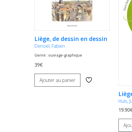
Liège, de dessin en dessin
Denoël, Fabien
Genre : ouvrage-graphique
39€
Ajouter au panier
Lièg
Huls, J
19.90
Ajou