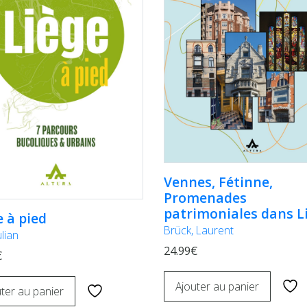
Vennes, Fétinne,
Promenades
patrimoniales dans L
e à pied
Brück, Laurent
ulian
24.99€
€
Ajouter au panier
ter au panier