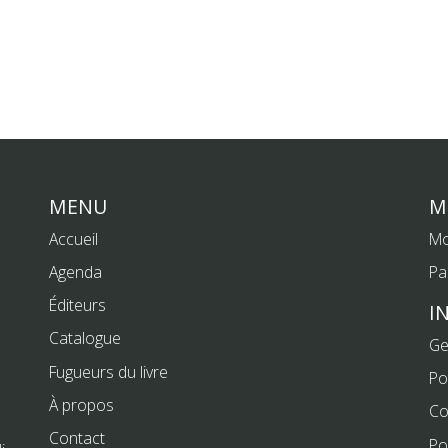
MENU
M
Accueil
Mo
Agenda
Pa
Éditeurs
I
Catalogue
Ge
Fugueurs du livre
Po
À propos
Co
Contact
Po