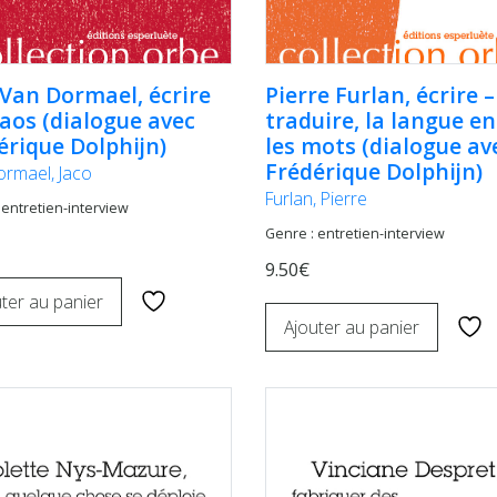
 Van Dormael, écrire
Pierre Furlan, écrire –
haos (dialogue avec
traduire, la langue en
érique Dolphijn)
les mots (dialogue av
Frédérique Dolphijn)
rmael, Jaco
Furlan, Pierre
 entretien-interview
Genre : entretien-interview
9.50€
ter au panier
Ajouter au panier