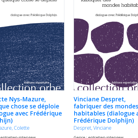
tte Nys-Mazure,
Vinciane Despret,
que chose se déploie
fabriquer des monde
logue avec Frédérique
habitables (dialogue 
hijn)
Frédérique Dolphijn)
zure, Colette
Despret, Vinciane
 entretien-interview
Genre : entretien-interview