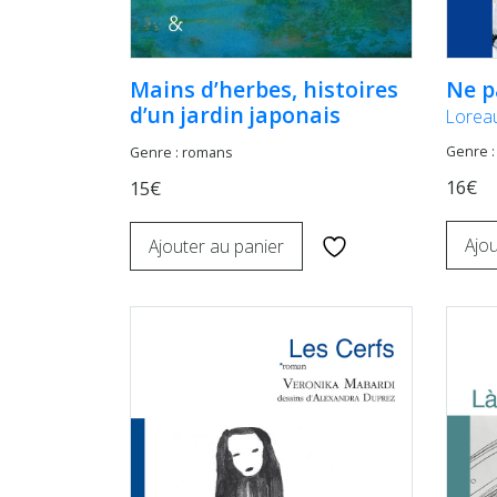
Mains d’herbes, histoires
Ne p
d’un jardin japonais
Lorea
Genre :
Genre : romans
16€
15€
Ajou
Ajouter au panier