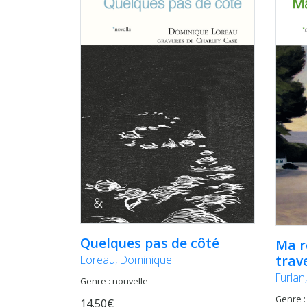
Quelques pas de côté
Ma r
trav
Loreau, Dominique
Furlan,
Genre : nouvelle
Genre :
14.50€