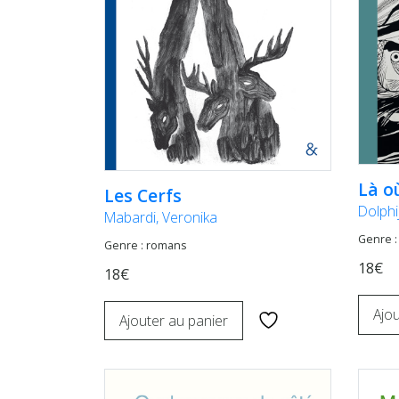
Là o
Les Cerfs
Dolphi
Mabardi, Veronika
Genre :
Genre : romans
18€
18€
Ajou
Ajouter au panier