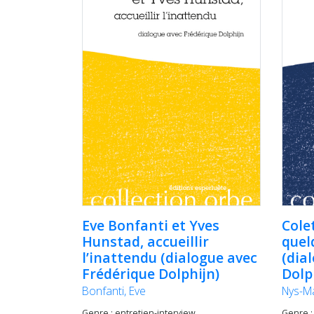
Eve Bonfanti et Yves
Cole
Hunstad, accueillir
quel
l’inattendu (dialogue avec
(dia
Frédérique Dolphijn)
Dolp
Bonfanti, Eve
Nys-Ma
Genre : entretien-interview
Genre :