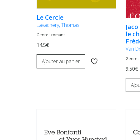
Le Cercle
Lavachery, Thomas
Jaco
le c
Genre : romans
Fréd
14.5€
Van Do
Genre :
Ajouter au panier
9.50€
Ajou