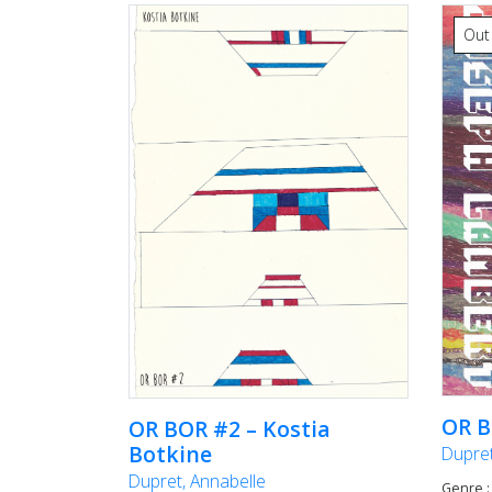
Out
OR B
OR BOR #2 – Kostia
Botkine
Dupret
Dupret, Annabelle
Genre :