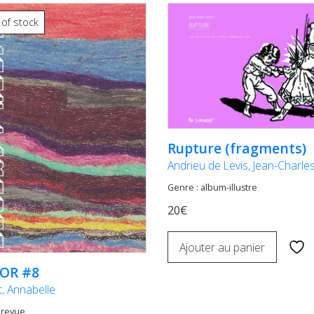
 of stock
Rupture (fragments)
Andrieu de Levis, Jean-Charle
Genre : album-illustre
20€
Ajouter au panier
OR #8
, Annabelle
 revue