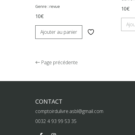
Genre : revue
10€
10€
Ajou
Ajouter au panier
Page précédente
CONTACT
comptoirdulivre.asbl@gmail.com
0032 4 93 99 53 35