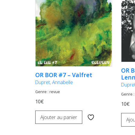
OR B
OR BOR #7 – Valfret
Len
Dupret, Annabelle
Dupret
Genre : revue
Genre :
10€
10€
Ajouter au panier
Ajou