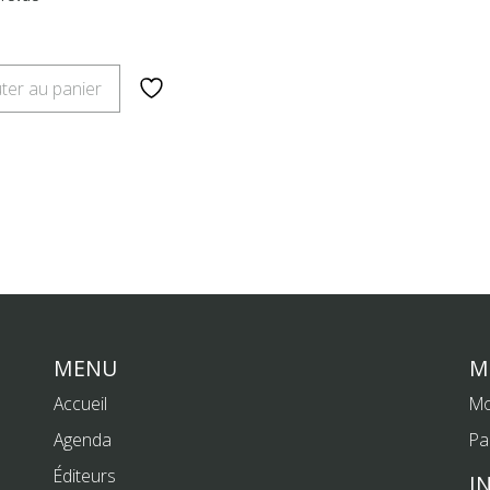
ter au panier
MENU
M
Accueil
Mo
Agenda
Pa
Éditeurs
I