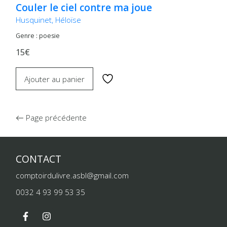
Couler le ciel contre ma joue
Husquinet, Héloïse
Genre : poesie
15€
Ajouter au panier
Page précédente
CONTACT
comptoirdulivre.asbl@gmail.com
0032 4 93 99 53 35