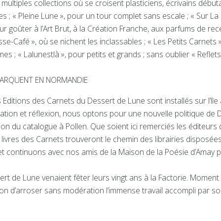
 multiples collections où se croisent plasticiens, écrivains débu
s ; « Pleine Lune », pour un tour complet sans escale ; « Sur La 
 goûter à l’Art Brut, à la Création Franche, aux parfums de recet
« Pousse-Café », où se nichent les inclassables ; « Les Petits Carnet
s ; « Lalunestlà », pour petits et grands ; sans oublier « Reflet
ÉBARQUENT EN NORMANDIE
Editions des Carnets du Dessert de Lune sont installés sur l’Ile
on et réflexion, nous optons pour une nouvelle politique de Dif
tion du catalogue à Pollen. Que soient ici remerciés les éditeurs
livres des Carnets trouveront le chemin des librairies disposées 
et continuons avec nos amis de la Maison de la Poésie d’Amay pour
ssert de Lune venaient fêter leurs vingt ans à la Factorie. Mome
sion d’arroser sans modération l’immense travail accompli par so