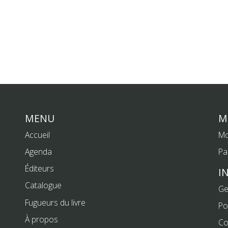
MENU
M
Accueil
Mo
Agenda
Pa
Éditeurs
I
Catalogue
Ge
Fugueurs du livre
Po
À propos
Co