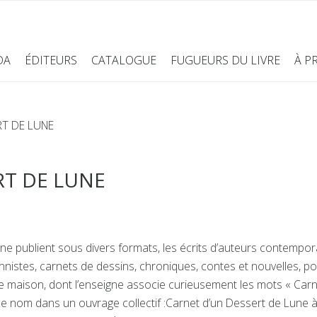
DA
ÉDITEURS
CATALOGUE
FUGUEURS DU LIVRE
À P
RT DE LUNE
RT DE LUNE
e publient sous divers formats, les écrits d’auteurs contempo
nnistes, carnets de dessins, chroniques, contes et nouvelles, p
tte maison, dont l’enseigne associe curieusement les mots « Carn
ce nom dans un ouvrage collectif :Carnet d’un Dessert de Lune 