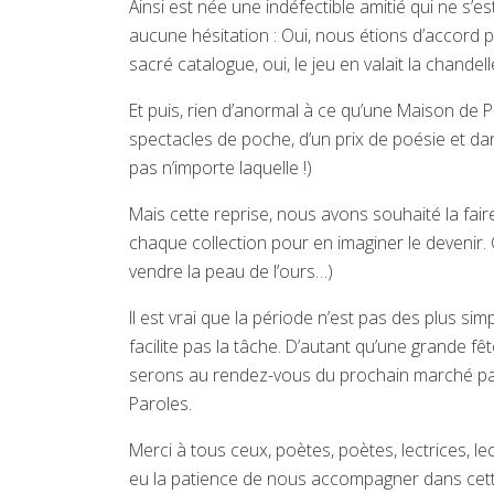
Ainsi est née une indéfectible amitié qui ne 
aucune hésitation : Oui, nous étions d’accord po
sacré catalogue, oui, le jeu en valait la chand
Et puis, rien d’anormal à ce qu’une Maison de 
spectacles de poche, d’un prix de poésie et da
pas n’importe laquelle !)
Mais cette reprise, nous avons souhaité la fa
chaque collection pour en imaginer le devenir.
vendre la peau de l’ours…)
Il est vrai que la période n’est pas des plus sim
facilite pas la tâche. D’autant qu’une grande f
serons au rendez-vous du prochain marché par
Paroles.
Merci à tous ceux, poètes, poètes, lectrices, lect
eu la patience de nous accompagner dans cette 