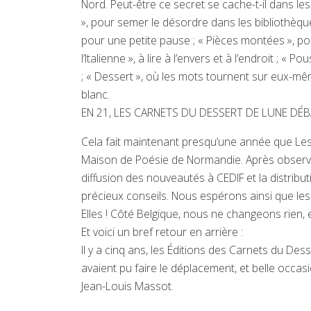
Nord. Peut-être ce secret se cache-t-il dans les
», pour semer le désordre dans les bibliothèque
pour une petite pause ; « Pièces montées », pour
l’Italienne », à lire à l’envers et à l’endroit ; 
; « Dessert », où les mots tournent sur eux-même
blanc.
EN 21, LES CARNETS DU DESSERT DE LUNE D
Cela fait maintenant presqu’une année que Les 
Maison de Poésie de Normandie. Après observati
diffusion des nouveautés à CEDIF et la distribu
précieux conseils. Nous espérons ainsi que les 
Elles ! Côté Belgique, nous ne changeons rien, 
​Et voici un bref retour en arrière :
Il y a cinq ans, les Éditions des Carnets du De
avaient pu faire le déplacement, et belle occa
Jean-Louis Massot.