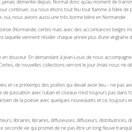
s’est jamais démentie depuis. Normal donc qu’au moment de tra
ur continuer, oui nous étions tout feu tout flamme à l’idée de po
elle, oui, nous avions aussi une très bonne bière en Normandie…
Poésie (Normande, certes mais avec des accointances belges indi
ns laquelle viennent résider chaque année plus d’une vingtaine d
ire en douceur. En demandant à Jean-Louis de nous accompagner,
 Certes, de nouvelles collections verront le jour (mais nous ne 
ples et ce printemps des poètes qui devait avoir lieu – ne pas avoi
ête de passation avec ruban et ciseaux n’est toujours pas dans 
isien de la poésie avec quelques nouveautés et ce, toujours e
eurs, libraires, libraires, diffuseuses, diffuseurs, distributrices
seconde vie qui promet de ne pas être un long fleuve tranquille.