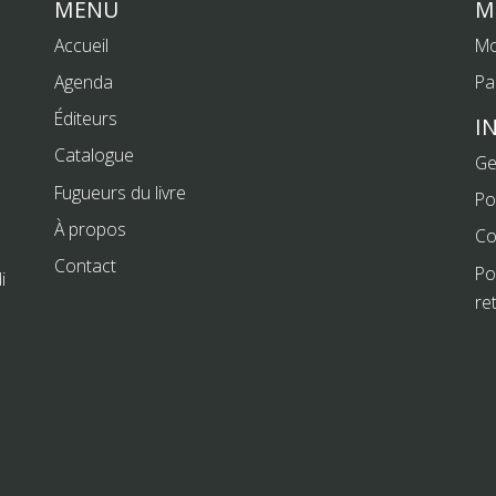
MENU
M
Accueil
Mo
Agenda
Pa
Éditeurs
I
Catalogue
Ge
Fugueurs du livre
Po
À propos
Co
Contact
Po
i
re