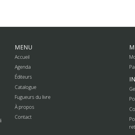
MENU
M
Accueil
Mo
Agenda
Pa
Éditeurs
I
Catalogue
Ge
Fugueurs du livre
Po
À propos
Co
Contact
Po
i
re