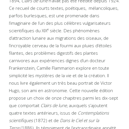
1894,
Clairs de lune
n’avait pas été réédité depuis 1924.
Ce recueil de courts textes, poétiques, mélancoliques,
parfois burlesques, est une promenade dans
l’imaginaire de l’un des plus célèbres vulgarisateurs
e
scientifiques du XIX
siècle. Des phénomènes
d’attraction lunaire aux migrations des oiseaux, de
l’incroyable cerveau de la fourmi aux pluies d’étoiles
filantes, des problèmes digestifs des plantes
carnivores aux expériences dignes d’un docteur
Frankenstein, Camille Flammarion explore en toute
simplicité les mystères de la vie et de la création. Il
nous livre également un très beau portrait de Victor
Hugo, son ami en astronomie. Cette nouvelle édition
propose un choix de onze chapitres parmi les dix-sept
que comportait
Clairs de lune
, auxquels s’ajoutent
quatre textes antérieurs, issus de
Contemplations
scientifiques
(1872) et de
Dans le Ciel et sur la
T
erre
(1886). Ils témoignent de l’extraordinaire appétit