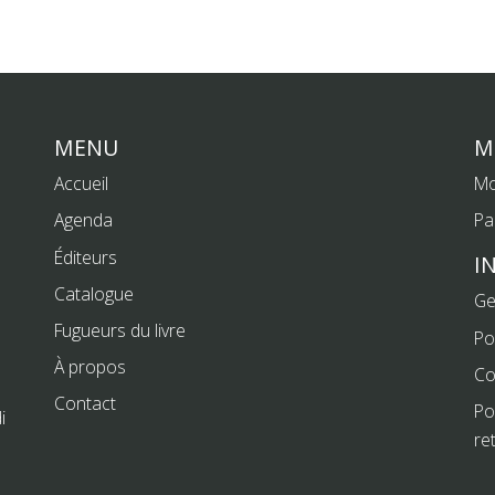
MENU
M
Accueil
Mo
Agenda
Pa
Éditeurs
I
Catalogue
Ge
Fugueurs du livre
Po
À propos
Co
Contact
Po
i
re