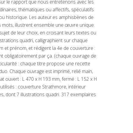
 sur le rapport que nous entretenons avec les
dinaires, thématiques ou affectifs, spéculatifs
 ou historique. Les auteur.es amphisbènes de
rs mots, illustrent ensemble une œuvre unique.
ujet de leur choix, en croisant leurs textes ou
ustrations quadri, calligraphient sur chaque
om et prénom, et rédigent la 4e de couverture :
t obligatoirement par ça. (chaque ouvrage de
icularité : chaque titre propose une recette
e-duo. Chaque ouvrage est imprimé, relié main,
t ouvert : L 470 x H 193 mm, fermé : L 152 x H
tilisés : couverture Strathmore, intérieur
es, dont 7 illustrations quadri. 317 exemplaires