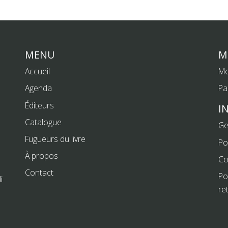
MENU
M
Accueil
Mo
Agenda
Pa
Éditeurs
I
Catalogue
Ge
Fugueurs du livre
Po
À propos
Co
Contact
Po
i
re