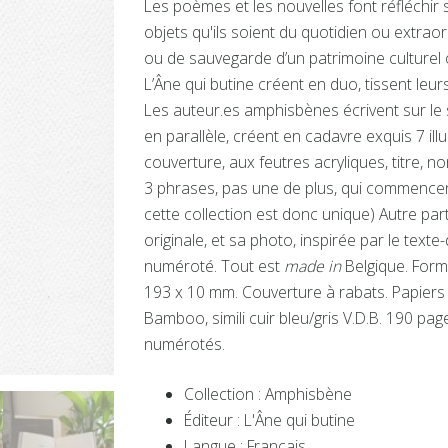
Les poèmes et les nouvelles font réfléchir
objets qu'ils soient du quotidien ou extraor
ou de sauvegarde d’un patrimoine culturel
L’Âne qui butine créent en duo, tissent leu
Les auteur.es amphisbènes écrivent sur le s
en parallèle, créent en cadavre exquis 7 ill
couverture, aux feutres acryliques, titre, n
3 phrases, pas une de plus, qui commencen
cette collection est donc unique) Autre part
originale, et sa photo, inspirée par le text
numéroté. Tout est
made in
Belgique. Forma
193 x 10 mm. Couverture à rabats. Papiers u
Bamboo, simili cuir bleu/gris V.D.B. 190 pag
numérotés.
Collection : Amphisbène
Éditeur : L'Âne qui butine
Langue : Français