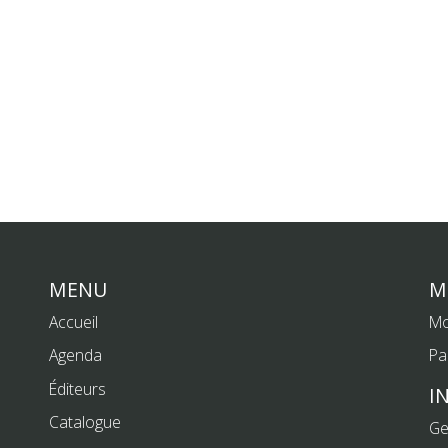
MENU
M
Accueil
Mo
Agenda
Pa
Éditeurs
I
Catalogue
Ge