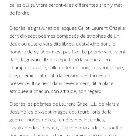
celles qui suivront seront-elles différentes si on y met
de l’ordre.
D’après les gravures de Jacques Callot, Laurent Grisel a
écrit dix-sept poèmes composés de strophes de un,
deux ou quatre vers dits libres, c’est-à-dire dont le
nombre de syllabes n’est pas fixe. Le poème va et vient
dans la gravure. Il se campe là où la scène a lieu :
champ de bataille, salle de ferme, bois, couvent, village,
ville, chemin – attentif à la tension des forces en
présence. Il se tient dans l’événement, dit la place
attribuée à chacun, son attitude, son regard.
D’après les poèmes de Laurent Grisel, L.L. de Mars a
dessiné les dix-sept images des tourbillons de la
guerre : nuées noires, fumées des incendies,
cavalcade des chevaux, fuite des maraudeurs, souffle
des armes, flammes dans la cheminée où une tête