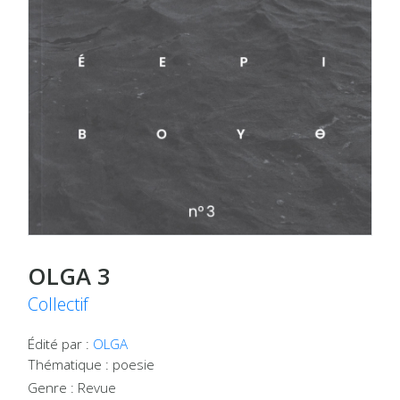
OLGA 3
Collectif
Édité par :
OLGA
Thématique : poesie
Genre : Revue