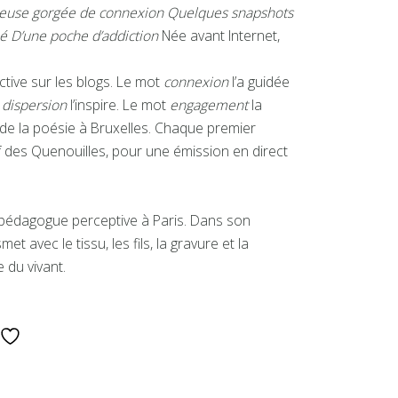
meuse gorgée de connexion
Quelques snapshots
é
D’une poche d’addiction
Née avant Internet,
ctive sur les blogs. Le mot
connexion
l’a guidée
t
dispersion
l’inspire. Le mot
engagement
la
s de la poésie à Bruxelles. Chaque premier
tif des Quenouilles, pour une émission en direct
et pédagogue perceptive à Paris. Dans son
et avec le tissu, les fils, la gravure et la
 du vivant.