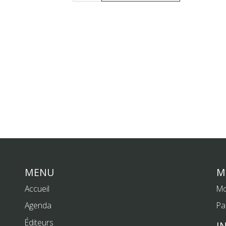
MENU
M
Accueil
Mo
Agenda
Pa
Éditeurs
I