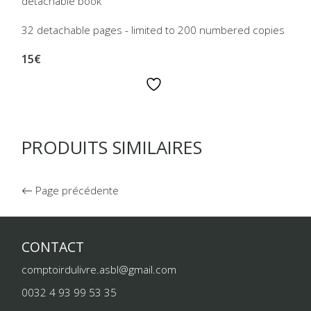
detachable book
32 detachable pages - limited to 200 numbered copies
15€
PRODUITS SIMILAIRES
Page précédente
CONTACT
comptoirdulivre.asbl@gmail.com
0032 4 93 99 53 35