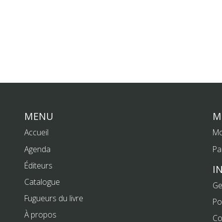
MENU
M
Accueil
Mo
Agenda
Pa
Éditeurs
I
Catalogue
Ge
Fugueurs du livre
Po
À propos
Co