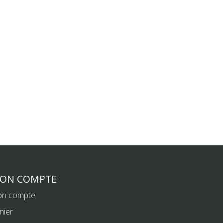
ON COMPTE
n compte
nier