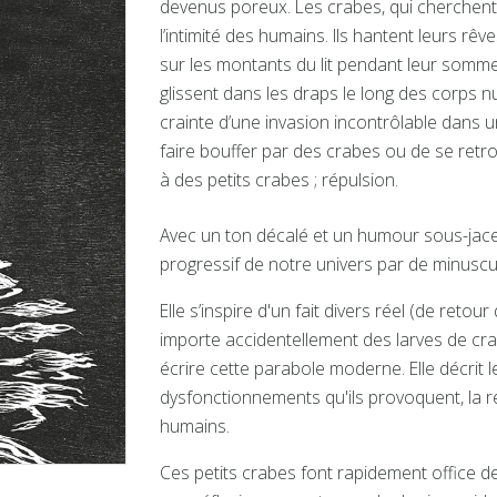
devenus poreux. Les crabes, qui cherchent 
l’intimité des humains. Ils hantent leurs rêv
sur les montants du lit pendant leur sommeil
glissent dans les draps le long des corps nus
crainte d’une invasion incontrôlable dans u
faire bouffer par des crabes ou de se retr
à des petits crabes ; répulsion.
Avec un ton décalé et un humour sous-jac
progressif de notre univers par de minuscu
Elle s’inspire d'un fait divers réel (de re
importe accidentellement des larves de crab
écrire cette parabole moderne. Elle décrit 
dysfonctionnements qu'ils provoquent, la rép
humains.
Ces petits crabes font rapidement office d