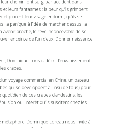
leur chemin, ont surgi par accident dans
es et leurs fantasmes : la peur qu’ils grimpent
 et pincent leur visage endormi, qu’ils se
, la panique à l’idée de marcher dessus, la
n avenir proche, le rêve inconcevable de se
ouver enceinte de l’un d’eux. Donner naissance
ent, Dominique Loreau décrit l'envahissement
les crabes.
tour d’un voyage commercial en Chine, un bateau
es qui se développent à l'insu de tous) pour
le quotidien de ces crabes clandestins, les
ulsion ou l'intérêt qu'ils suscitent chez les
e métaphore. Dominique Loreau nous invite à