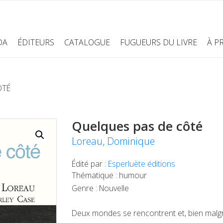
DA
ÉDITEURS
CATALOGUE
FUGUEURS DU LIVRE
À P
ÔTÉ
Quelques pas de côté
Loreau, Dominique
Édité par :
Esperluète éditions
Thématique : humour
Genre : Nouvelle
Deux mondes se rencontrent et, bien malgré