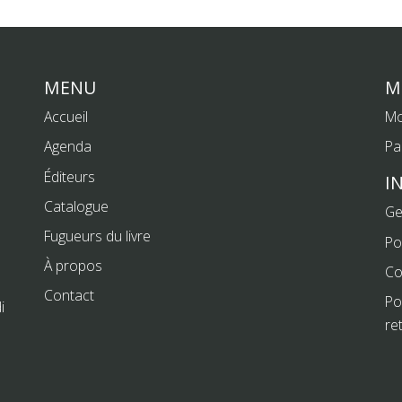
MENU
M
Accueil
Mo
Agenda
Pa
Éditeurs
I
Catalogue
Ge
Fugueurs du livre
Po
À propos
Co
Contact
Po
i
re