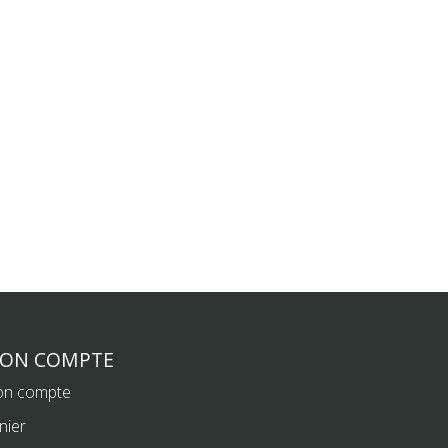
ON COMPTE
n compte
nier