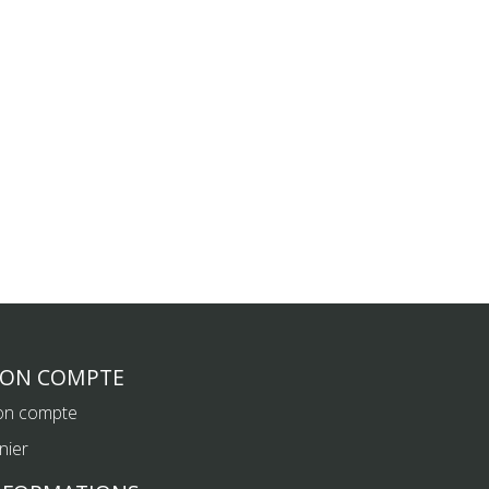
ON COMPTE
n compte
nier