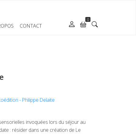
0
ROPOS
CONTACT
e
édition - Philippe Delaite
 sensorielles invoquées lors du séjour au
date : résider dans une création de Le