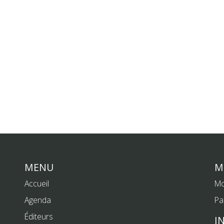
MENU
M
Accueil
Mo
Agenda
Pa
Éditeurs
I