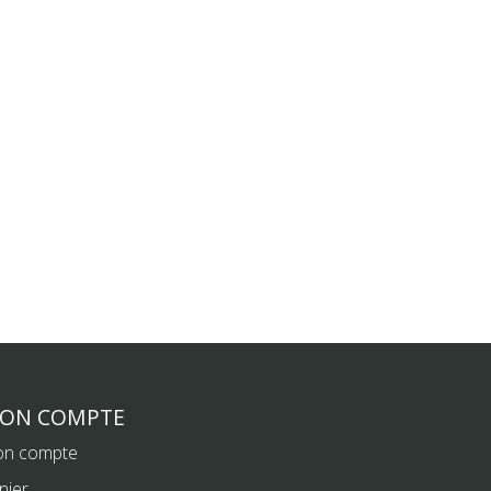
ON COMPTE
n compte
nier