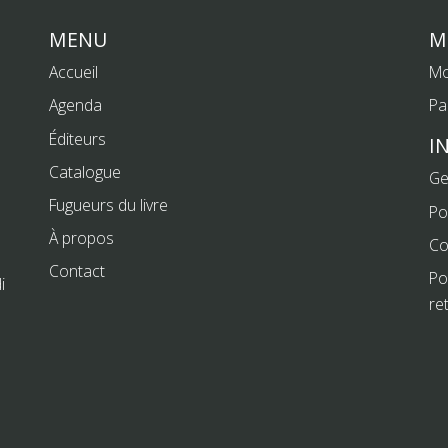
MENU
M
Accueil
Mo
Agenda
Pa
Éditeurs
I
Catalogue
Ge
Fugueurs du livre
Po
À propos
Co
Contact
Po
i
re