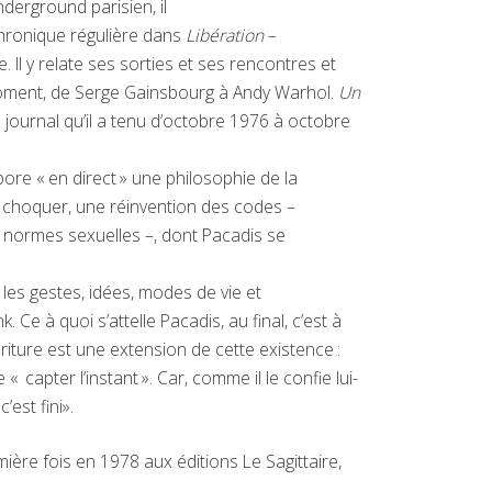
nderground parisien, il
chronique régulière dans
Libération
–
 Il y relate ses sorties et ses rencontres et
 moment, de Serge Gainsbourg à Andy Warhol.
Un
journal qu’il a tenu d’octobre 1976 à octobre
abore « en direct » une philosophie de la
 choquer, une réinvention des codes –
 normes sexuelles –, dont Pacadis se
, les gestes, idées, modes de vie et
Ce à quoi s’attelle Pacadis, au final, c’est à
iture est une extension de cette existence :
capter l’instant ». Car, comme il le confie lui-
est fini».
ière fois en 1978 aux éditions Le Sagittaire,