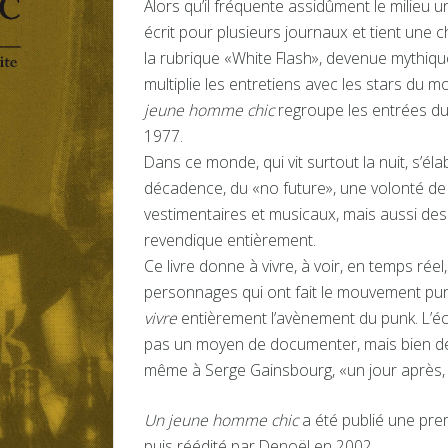
Alors qu’il fréquente assidûment le milieu u
écrit pour plusieurs journaux et tient une 
la rubrique «White Flash», devenue mythique.
multiplie les entretiens avec les stars du
jeune homme chic
regroupe les entrées du 
1977.
Dans ce monde, qui vit surtout la nuit, s’él
décadence, du «no future», une volonté de
vestimentaires et musicaux, mais aussi des
revendique entièrement.
Ce livre donne à vivre, à voir, en temps réel
personnages qui ont fait le mouvement punk. 
vivre
entièrement l’avènement du punk. L’écr
pas un moyen de documenter, mais bien de « 
même à Serge Gainsbourg, «un jour après, c’
Un jeune homme chic
a été publié une prem
puis réédité par Denoël en 2002.