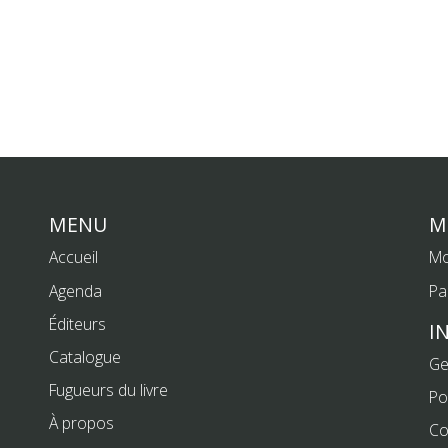
MENU
M
Accueil
Mo
Agenda
Pa
Éditeurs
I
Catalogue
Ge
Fugueurs du livre
Po
À propos
Co