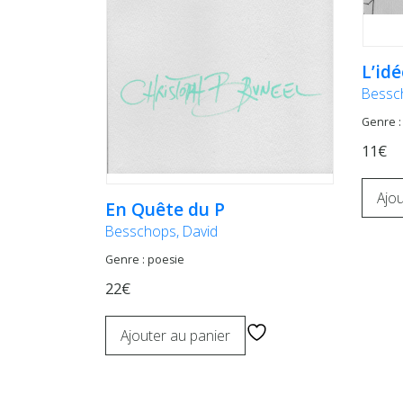
L’idé
Bessc
Genre : 
11€
Ajou
En Quête du P
Besschops, David
Genre : poesie
22€
Ajouter au panier