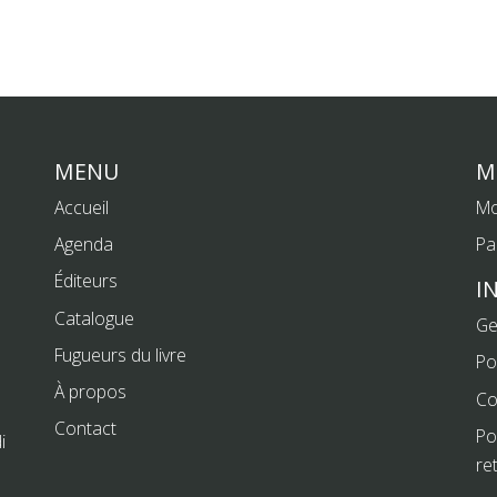
MENU
M
Accueil
Mo
Agenda
Pa
Éditeurs
I
Catalogue
Ge
Fugueurs du livre
Po
À propos
Co
Contact
Po
i
re