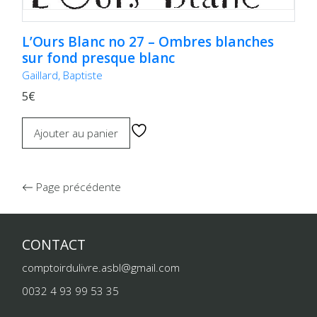
L’Ours Blanc no 27 – Ombres blanches
sur fond presque blanc
Gaillard, Baptiste
5€
Ajouter au panier
Page précédente
CONTACT
comptoirdulivre.asbl@gmail.com
0032 4 93 99 53 35