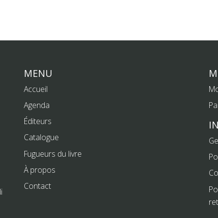
MENU
M
Accueil
Mo
Agenda
Pa
Éditeurs
I
Catalogue
Ge
Fugueurs du livre
Po
À propos
Co
Contact
Po
i
re