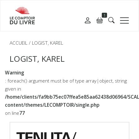
1
ACCUEIL
LOGIST, KAREL
LOGIST, KAREL
Warning
: foreach() argument must be of type array|object, string
given in
/home/clients/fa9bb75ec07ffea5e85aa62438d06964/SC
content/themes/LECOMPTOIR/single.php
on line
77