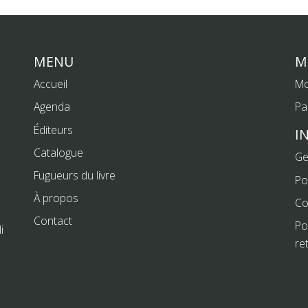
MENU
M
Accueil
Mo
Agenda
Pa
Éditeurs
I
Catalogue
Ge
Fugueurs du livre
Po
À propos
Co
Contact
Po
i
re