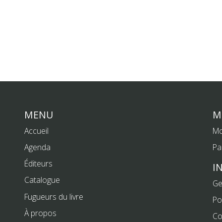
MENU
M
Accueil
Mo
Agenda
Pa
Éditeurs
I
Catalogue
Ge
Fugueurs du livre
Po
À propos
Co