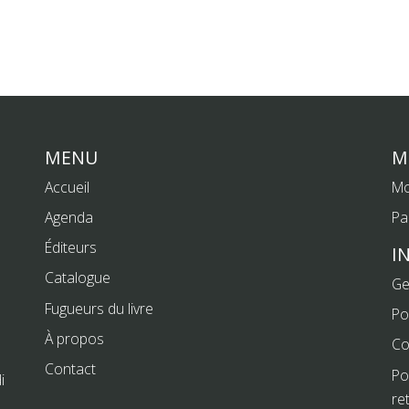
MENU
M
Accueil
Mo
Agenda
Pa
Éditeurs
I
Catalogue
Ge
Fugueurs du livre
Po
À propos
Co
Contact
Po
i
re