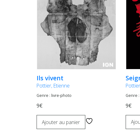
Seig
Ils vivent
Pottie
Pottier, Etienne
Genre :
Genre : livre-photo
9€
9€
Ajou
Ajouter au panier