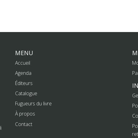
MENU
M
Accueil
Mo
Agenda
Pa
Éditeurs
I
Catalogue
Ge
Fugueurs du livre
Po
À propos
Co
Contact
Po
i
re