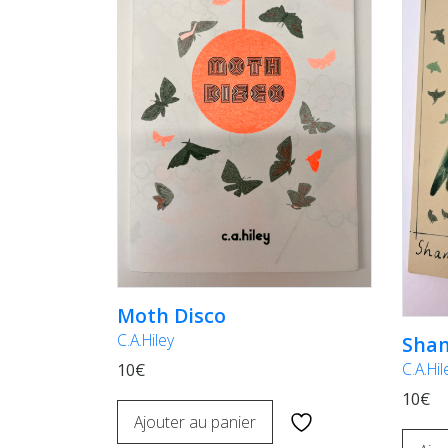
Moth Disco
C.A.Hiley
Sha
C.A.Hil
10€
10€
Ajouter au panier