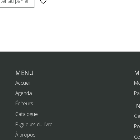
ter au panier
MENU
M
Accueil
Mo
Agenda
Pa
Éditeurs
I
Catalogue
Ge
Fugueurs du livre
Po
À propos
Co