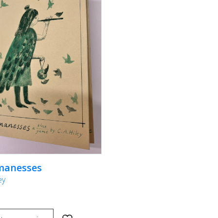
manesses
ey