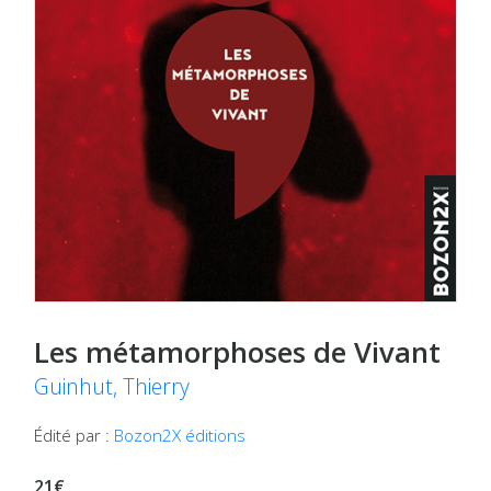
Les métamorphoses de Vivant
Guinhut, Thierry
Édité par :
Bozon2X éditions
21€