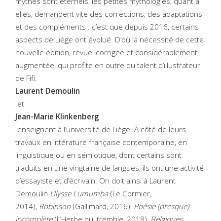
mythes sont éternels, les petites mythologies, quant à
elles, demandent vite des corrections, des adaptations
et des compléments : c’est que depuis 2016, certains
aspects de Liège ont évolué. D’où la nécessité de cette
nouvelle édition, revue, corrigée et considérablement
augmentée, qui profite en outre du talent d’illustrateur
de Fifi.
Laurent Demoulin
et
Jean-Marie Klinkenberg
enseignent à l’université de Liège. À côté de leurs
travaux en littérature française contemporaine, en
linguistique ou en sémiotique, dont certains sont
traduits en une vingtaine de langues, ils ont une activité
d’essayiste et d’écrivain. On doit ainsi à Laurent
Demoulin
Ulysse Lumumba
(Le Cormier,
2014),
Robinson
(Gallimard, 2016),
Poésie
(presque)
incomplète
(L’Herbe qui tremble, 2018),
Belgiques.