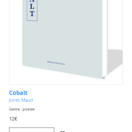
Cobalt
Joiret, Maud
Genre : poesie
12€