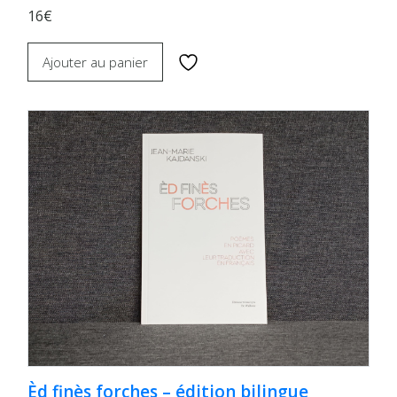
16€
Ajouter au panier
Èd finès forches – édition bilingue