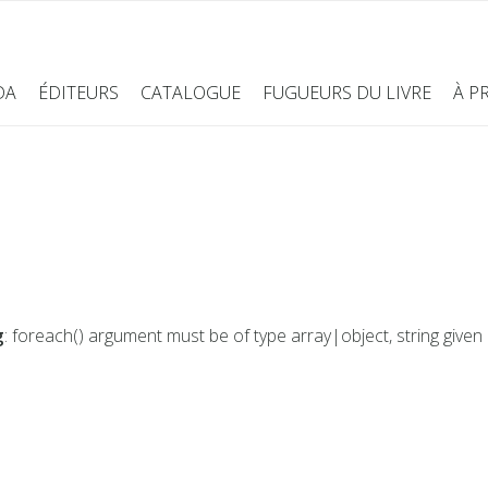
DA
ÉDITEURS
CATALOGUE
FUGUEURS DU LIVRE
À P
g
: foreach() argument must be of type array|object, string given 