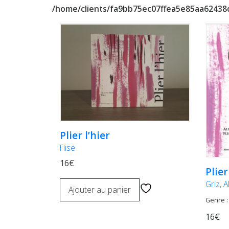
/home/clients/fa9bb75ec07ffea5e85aa6243
Plier l’hier
Flise
16€
Plier
Griz, A
Ajouter au panier
Genre :
16€