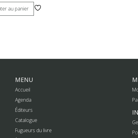
ter au panier
MENU
M
Accueil
Mo
Agenda
Pa
Éditeurs
I
Catalogue
Ge
Fugueurs du livre
Po