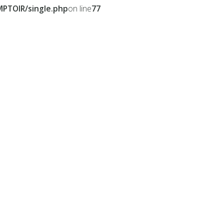
PTOIR/single.php
on line
77