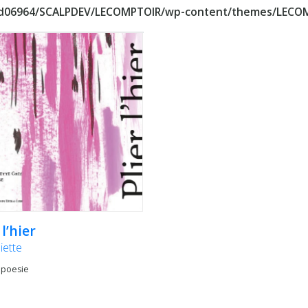
8d06964/SCALPDEV/LECOMPTOIR/wp-content/themes/LECOM
 l’hier
liette
 poesie