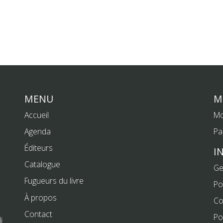
MENU
M
Accueil
Mo
Agenda
Pa
Éditeurs
I
Catalogue
Ge
Fugueurs du livre
Po
À propos
Co
Contact
Po
i