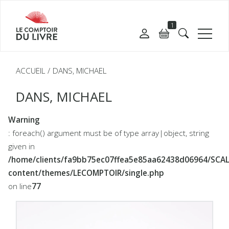
1
ACCUEIL
DANS, MICHAEL
DANS, MICHAEL
Warning
: foreach() argument must be of type array|object, string
given in
/home/clients/fa9bb75ec07ffea5e85aa62438d06964/SC
content/themes/LECOMPTOIR/single.php
on line
77