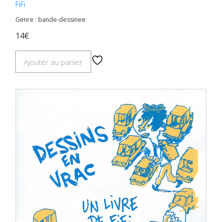
FiFi
Genre : bande-dessinee
14€
Ajouter au panier