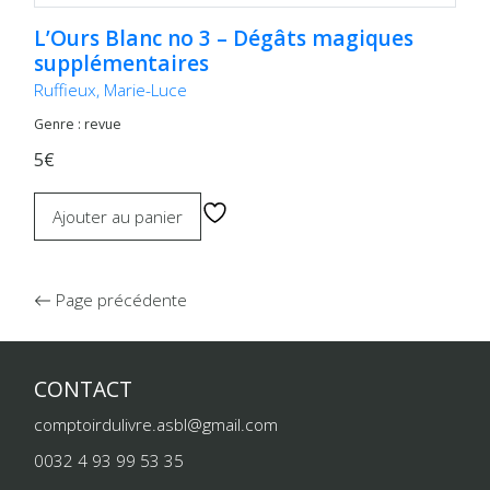
L’Ours Blanc no 3 – Dégâts magiques
supplémentaires
Ruffieux, Marie-Luce
Genre : revue
5€
Ajouter au panier
Page précédente
CONTACT
comptoirdulivre.asbl@gmail.com
0032 4 93 99 53 35