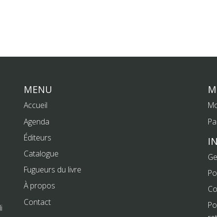
MENU
M
Accueil
Mo
Agenda
Pa
Éditeurs
I
Catalogue
Ge
Fugueurs du livre
Po
À propos
Co
Contact
Po
i