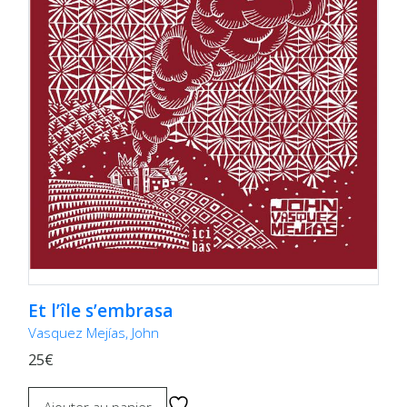
Et l’île s’embrasa
Vasquez Mejías, John
25€