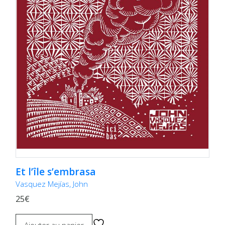
Et l’île s’embrasa
Vasquez Mejías, John
25€